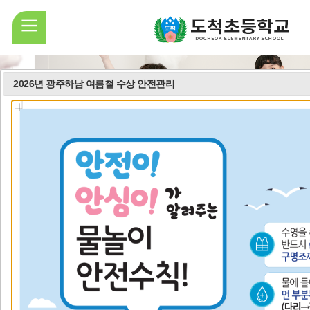
모
바
2026년 광주하남 여름철 수상 안전관리
일
메
비
비
비
뉴
주
주
주
바
얼
얼
얼
로
열
가
이
정
다
기
기
교육목표
방과후학교
자료실
전
지
음