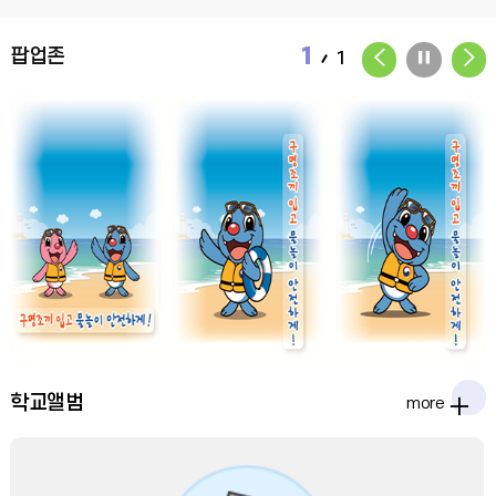
2026.12.31
2026.06.23
1
팝업존
팝
팝
팝
1
업
업
업
2026 초등보육전담사 대체인력 채용 공고
존
존
존
초등돌봄교실에서 초등보육전담사 대체인력 채용 공고를 합니다.붙임을
참고하세요~
이
정
다
전
지
음
학교앨범
포
more
토
앨