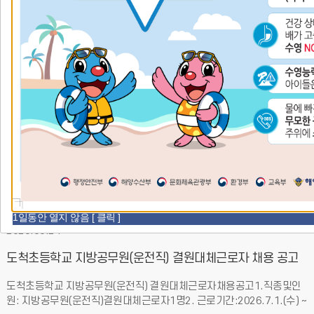
학교알리미
학부모서비스
정보공개
공
지
공지사항
가정통신문
공
more
사
지
항
사
항
2026.07.09
더
보
2026년 상반기 도척초등학교 공기청정기 점검 내역 공개
기
2026년 상반기 도척초등학교 공기청정기 점검 내역을 붙임과 같이 공개
합니다.
1일동안 열지 않음 [ 클릭 ]
2026.06.24
도척초등학교 지방공무원(운전직) 결원대체근로자 채용 공고
도척초등학교 지방공무원(운전직) 결원대체근로자채용공고1.직종및인
원: 지방공무원(운전직)결원대체근로자1명2. 근로기간:2026.7.1.(수) ~