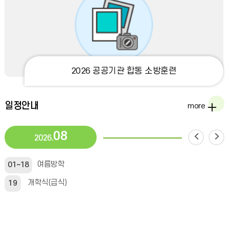
범
더
보
기
2026 공공기관 합동 소방훈련
일정안내
more
08
2026.
여름방학
01~18
개학식(급식)
19